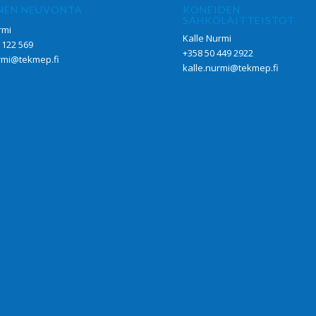
NEN NEUVONTA
KONEIDEN
SÄHKÖLAITTEISTOT
rmi
Kalle Nurmi
 122 569
+358 50 449 2922
rmi@tekmep.fi
kalle.nurmi@tekmep.fi