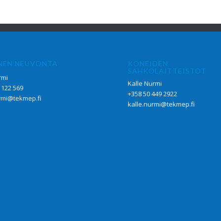
NEN NEUVONTA
KONEIDEN
SÄHKÖLAITTEISTOT
rmi
Kalle Nurmi
 122 569
+358 50 449 2922
rmi@tekmep.fi
kalle.nurmi@tekmep.fi