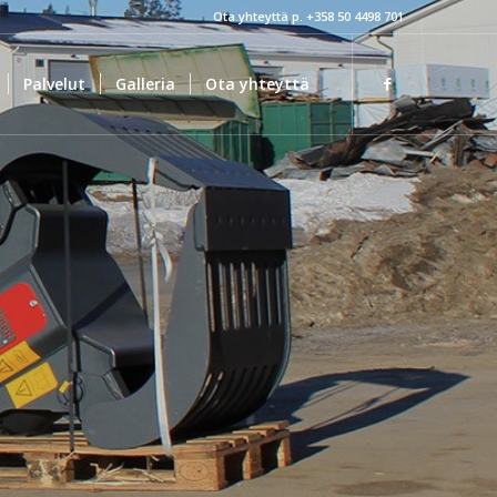
Ota yhteyttä p. +358 50 4498 701
Palvelut
Galleria
Ota yhteyttä