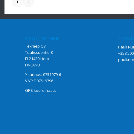
1
2
OSOITTEEMME
TEKNI
Tekmep Oy
Pauli Nu
Tuulissuontie 8
+358 500
FI-21420 Lieto
pauli.nu
FINLAND
Y-tunnus: 0751979-6
VAT: FI07519796
GPS koordinaatit